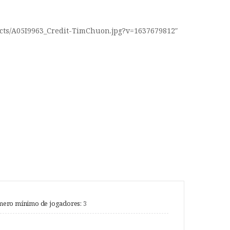
oducts/A05I9963_Credit-TimChuon.jpg?v=1637679812″
ero mínimo de jogadores:
3