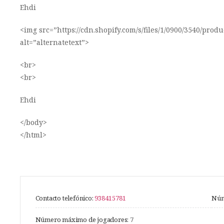
Ehdi
<img src=”https://cdn.shopify.com/s/files/1/0900/3540/pr
alt=”alternatetext”>
<br>
<br>
Ehdi
</body>
</html>
Contacto telefónico:
938415781
Núm
Número máximo de jogadores:
7