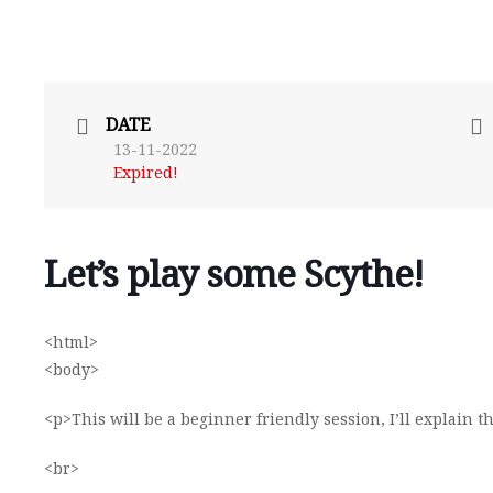
DATE
13-11-2022
Expired!
Let’s play some Scythe!
<html>
<body>
<p>This will be a beginner friendly session, I’ll explain the
<br>