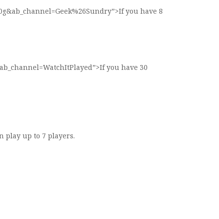
0g&ab_channel=Geek%26Sundry”>If you have 8
ab_channel=WatchItPlayed”>If you have 30
 play up to 7 players.