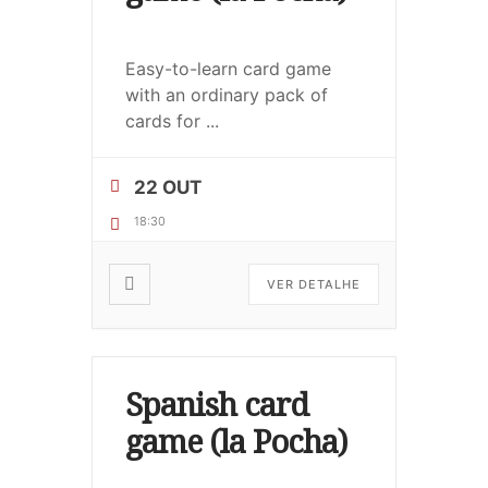
Easy-to-learn card game
with an ordinary pack of
cards for
...
22 OUT
18:30
VER DETALHE
Spanish card
game (la Pocha)