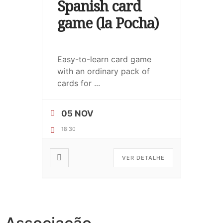
Spanish card
game (la Pocha)
Easy-to-learn card game
with an ordinary pack of
cards for
...
05 NOV
18:30
VER DETALHE