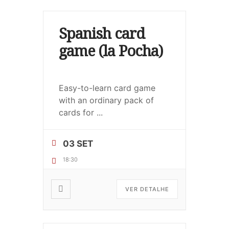
Spanish card
game (la Pocha)
Easy-to-learn card game
with an ordinary pack of
cards for
...
03 SET
18:30
VER DETALHE