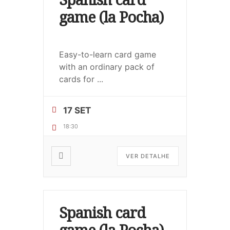
game (la Pocha)
Easy-to-learn card game
with an ordinary pack of
cards for
...
17 SET
18:30
VER DETALHE
Spanish card
game (la Pocha)