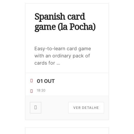
Spanish card
game (la Pocha)
Easy-to-learn card game
with an ordinary pack of
cards for
...
01 OUT
18:30
VER DETALHE