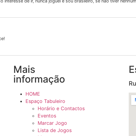
interesse de ir, nunca joguei e sou brasileiro, se não tiver nenhu
ce!
Mais
E
informação
Ru
HOME
Espaço Tabuleiro
Horário e Contactos
Eventos
Marcar Jogo
Lista de Jogos