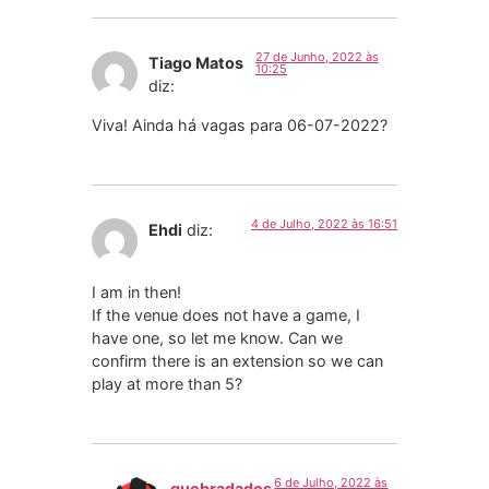
27 de Junho, 2022 às
Tiago Matos
10:25
diz:
Viva! Ainda há vagas para 06-07-2022?
4 de Julho, 2022 às 16:51
Ehdi
diz:
I am in then!
If the venue does not have a game, I
have one, so let me know. Can we
confirm there is an extension so we can
play at more than 5?
6 de Julho, 2022 às
quebradados