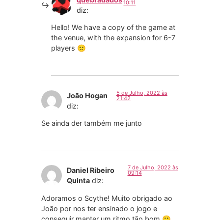
10:11
diz:
Hello! We have a copy of the game at
the venue, with the expansion for 6-7
players 🙂
5 de Julho, 2022 às
João Hogan
21:42
diz:
Se ainda der também me junto
7 de Julho, 2022 às
Daniel Ribeiro
09:14
Quinta
diz:
Adoramos o Scythe! Muito obrigado ao
João por nos ter ensinado o jogo e
conseguir manter um ritmo tão bom 🙂