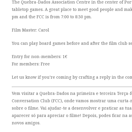
The Quebra-Dados Association Centre in the center of Port
tabletop games. A great place to meet good people and ma
pm and the FCC is from 7:00 to 8:30 pm.
Film Master: Carol
You can play board games before and after the film club s
Entry for non-members: 1€
For members: Free
Let us know if you’re coming by crafting a reply in the c
Vem visitar a Quebra-Dados na primeira e terceira Terça-f
Conversation Club (FCC), onde vamos mostrar uma curta-m
sobre o filme. Vai ajudar-te a desenvolver e praticar as 
aparecer só para apreciar o filme! Depois, podes ficar na a
novos amigos.