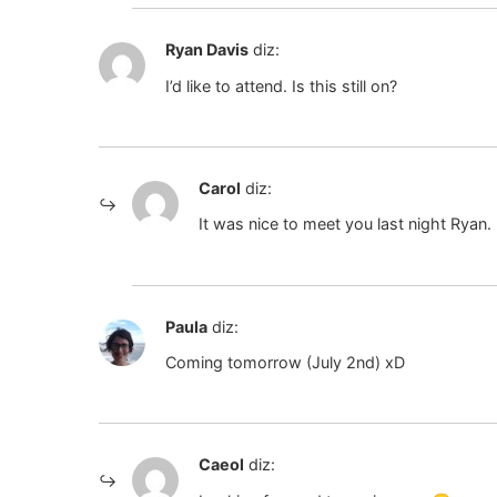
Ryan Davis
diz:
I’d like to attend. Is this still on?
Carol
diz:
It was nice to meet you last night Ryan
Paula
diz:
Coming tomorrow (July 2nd) xD
Caeol
diz: