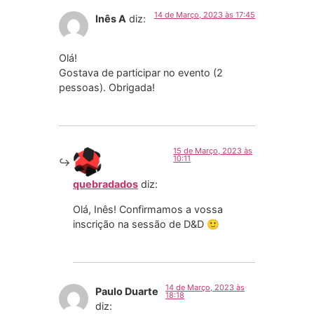
14 de Março, 2023 às 17:45
Inês A
diz:
Olá!
Gostava de participar no evento (2
pessoas). Obrigada!
15 de Março, 2023 às
10:11
quebradados
diz:
Olá, Inês! Confirmamos a vossa
inscrição na sessão de D&D 🙂
14 de Março, 2023 às
Paulo Duarte
18:18
diz: