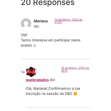
20 Responses
13 de Março, 2023 às
Mariana
21:24
diz:
Olá!
Tenho interesse em participar neste
evento :).
15 de Março, 2023 às
10:11
quebradados
diz:
Olá, Mariana! Confirmamos a tua
inscrição na sessão de D&D 🙂