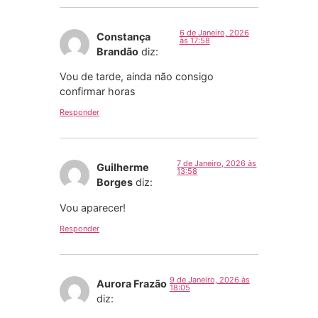
6 de Janeiro, 2026
Constança
às 17:58
Brandão
diz:
Vou de tarde, ainda não consigo
confirmar horas
Responder
7 de Janeiro, 2026 às
Guilherme
13:58
Borges
diz:
Vou aparecer!
Responder
9 de Janeiro, 2026 às
Aurora Frazão
18:05
diz: