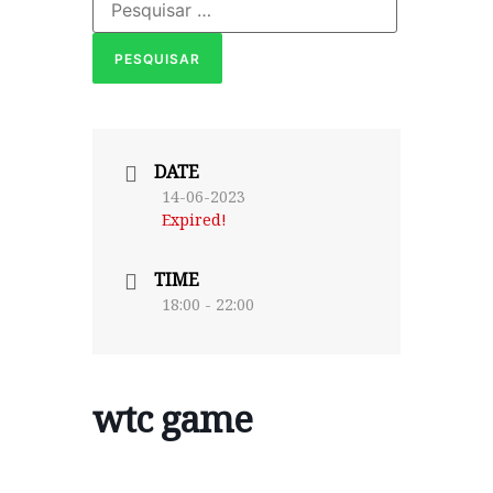
DATE
14-06-2023
Expired!
TIME
18:00 - 22:00
wtc game