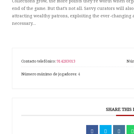
Collections grow, the more points they’re worth when orga
end of the game. But that’s not all. Savvy curators will als
attracting wealthy patrons, exploiting the ever-changing 
necessary…
Contacto telefónico:
914283013
Núm
Número máximo de jogadores:
4
SHARE THIS