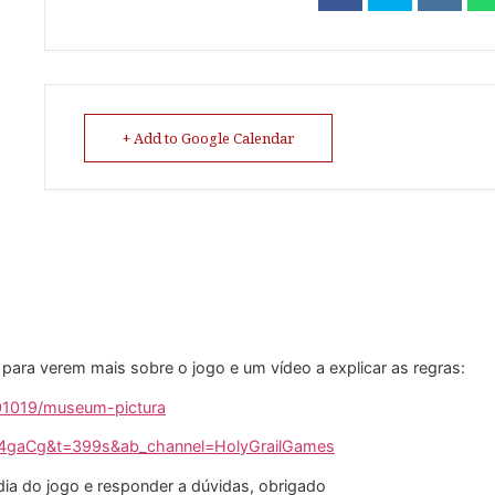
+ Add to Google Calendar
k para verem mais sobre o jogo e um vídeo a explicar as regras:
01019/museum-pictura
54gaCg&t=399s&ab_channel=HolyGrailGames
 dia do jogo e responder a dúvidas, obrigado