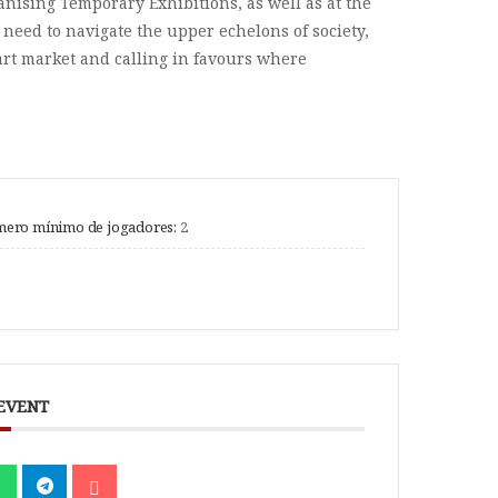
nising Temporary Exhibitions, as well as at the
o need to navigate the upper echelons of society,
art market and calling in favours where
ero mínimo de jogadores:
2
 EVENT