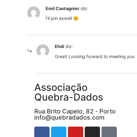
Emil Castagnier
diz:
I’ll join aswell 😊
Ehdi
diz:
Great! Looking forward to meeting you
Associação
Quebra-Dados
Rua Brito Capelo, 82 - Porto
info@quebradados.com