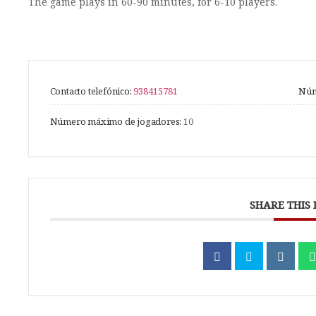
The game plays in 60-90 minutes, for 6-10 players.
Contacto telefónico:
938415781
Núm
Número máximo de jogadores:
10
SHARE THIS