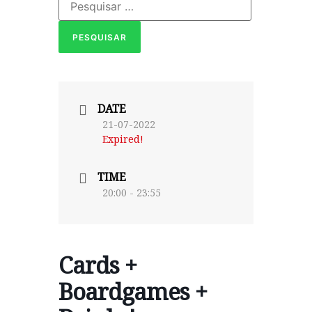
DATE
21-07-2022
Expired!
TIME
20:00 - 23:55
Cards +
Boardgames +