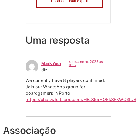
+ iCal / Outlook export
Uma resposta
4 de Janeiro, 2023 às
Mark Ash
16:17
diz:
We currently have 8 players confirmed.
Join our WhatsApp group for
boardgamers in Porto :
https://chat.whatsapp.com/HBtX65HOEk3FKWC6IUB
Associação