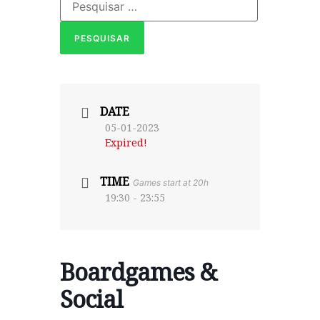
DATE
05-01-2023
Expired!
TIME
Games start at 20h
19:30 - 23:55
Boardgames &
Social